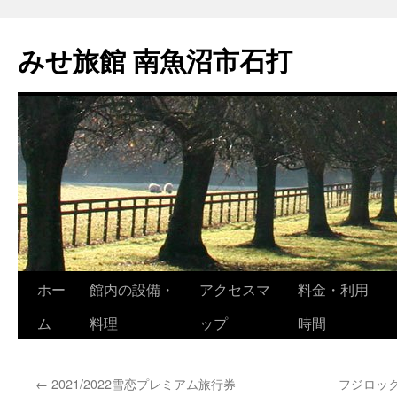
コ
ン
みせ旅館 南魚沼市石打
テ
ン
ツ
へ
ス
キ
ッ
プ
ホー
館内の設備・
アクセスマ
料金・利用
ム
料理
ップ
時間
←
2021/2022雪恋プレミアム旅行券
フジロッ