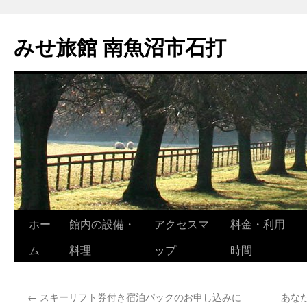
コ
ン
みせ旅館 南魚沼市石打
テ
ン
ツ
へ
ス
キ
ッ
プ
ホー
館内の設備・
アクセスマ
料金・利用
ム
料理
ップ
時間
←
スキーリフト券付き宿泊パックのお申し込みに
あな