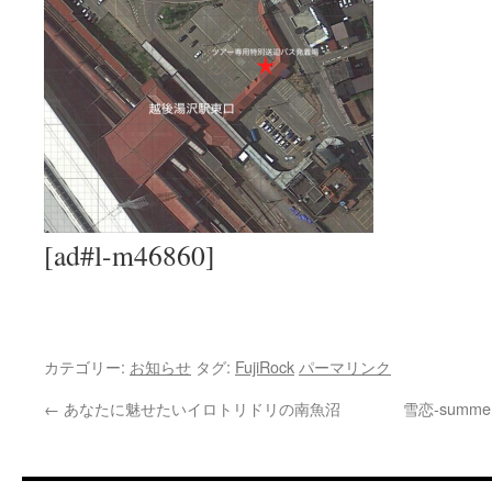
[ad#l-m46860]
カテゴリー:
お知らせ
タグ:
FujiRock
パーマリンク
←
あなたに魅せたいイロトリドリの南魚沼
雪恋-sum