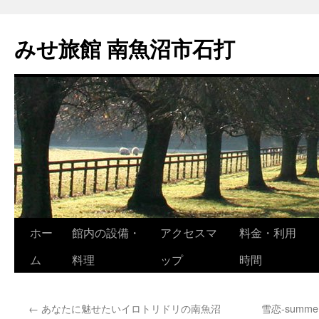
コ
ン
みせ旅館 南魚沼市石打
テ
ン
ツ
へ
ス
キ
ッ
プ
ホー
館内の設備・
アクセスマ
料金・利用
ム
料理
ップ
時間
←
あなたに魅せたいイロトリドリの南魚沼
雪恋-sum