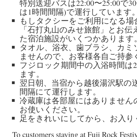
特別送迎バスは22:00〜25:00で
は1時間間隔)で運行しています
もしタクシーをご利用になる場
「石打丸山のみせ旅館」とお伝
た宿泊施設がいくつかあります
タオル、浴衣、歯ブラシ、カミ
ませんので、お客様各自ご持参
フジロック期間中の入浴時間は22:0
ます。
翌日朝、当宿から越後湯沢駅の送迎
間隔にて運行します。
冷蔵庫は各部屋にはありません
お使いください。
足をきれいにしてから、お入り
To customers staying at Fuji Rock Festiv