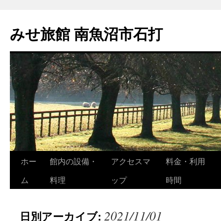
コ
ン
みせ旅館 南魚沼市石打
テ
ン
ツ
へ
ス
キ
ッ
プ
ホー
館内の設備・
アクセスマ
料金・利用
ム
料理
ップ
時間
2021/11/01
日別アーカイブ: