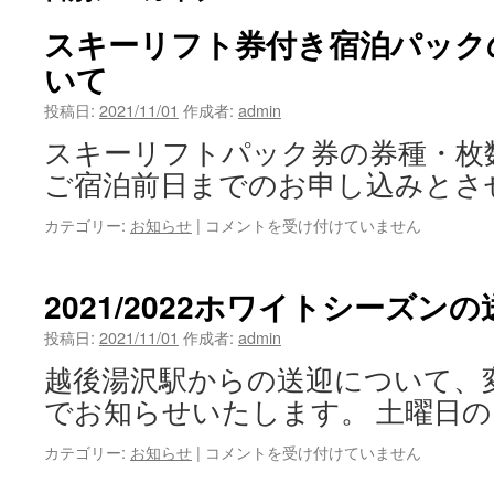
スキーリフト券付き宿泊パック
いて
投稿日:
2021/11/01
作成者:
admin
スキーリフトパック券の券種・枚
ご宿泊前日までのお申し込みとさ
ス
カテゴリー:
お知らせ
|
コメントを受け付けていません
キ
ー
リ
2021/2022ホワイトシーズン
フ
ト
投稿日:
2021/11/01
作成者:
admin
券
越後湯沢駅からの送迎について、
付
き
でお知らせいたします。 土曜日の
宿
泊
2021/2022
カテゴリー:
お知らせ
|
コメントを受け付けていません
パ
ホ
ッ