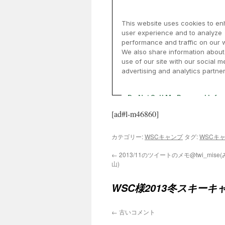
[ad#l-m46860]
カテゴリー:
WSCキャンプ
タグ:
WSCキ
←
2013/11のツイートのメモ@twi_mise
山)
WSC様2013冬スキーキ
←
古いコメント