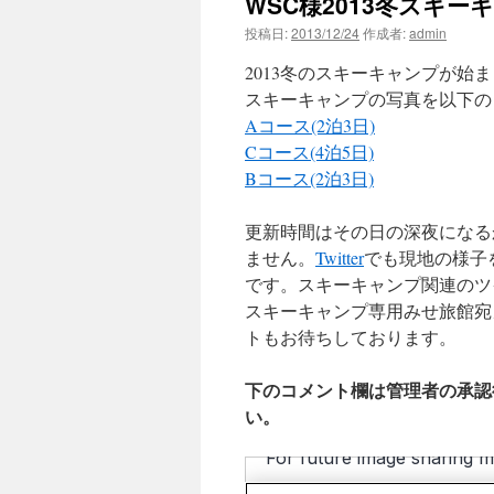
WSC様2013冬スキー
投稿日:
2013/12/24
作成者:
admin
2013冬のスキーキャンプが始
スキーキャンプの写真を以下の
Aコース(2泊3日)
Cコース(4泊5日)
Bコース(2泊3日)
更新時間はその日の深夜になる
ません。
Twitter
でも現地の様子
です。スキーキャンプ関連のツ
スキーキャンプ専用みせ旅館宛
トもお待ちしております。
下のコメント欄は管理者の承認
い。