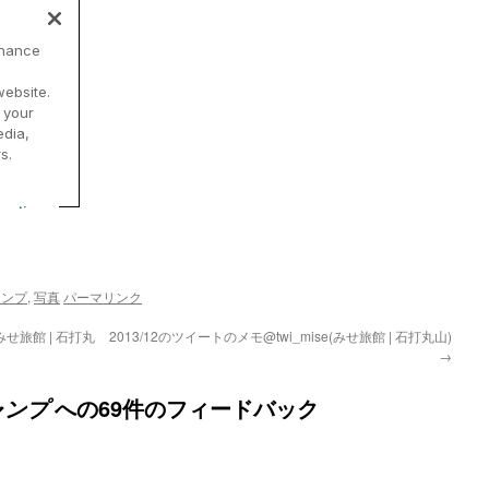
ャンプ
,
写真
パーマリンク
(みせ旅館 | 石打丸
2013/12のツイートのメモ@twi_mise(みせ旅館 | 石打丸山)
→
への69件のフィードバック
ャンプ