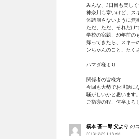
みんな、3日目も楽し
神奈川も寒いけど、ス
体調崩さないように無
ただ、ただ、それだけ
学校の宿題、50年前の
帰ってきたら、スキー
ンちゃんのこと、たく
ハマダ様より
関係者の皆様方
今回も大勢でお世話に
騒がしいかと思います
ご指導の程、何卒よろ
橋本 蒼一郎 父より
のコ
2013/12/29 1:18 AM