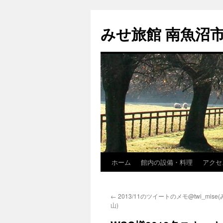
コ
ン
みせ旅館 南魚沼
テ
ン
ツ
へ
ス
キ
ッ
プ
ホーム
館内の設備・料理
アクセ
←
2013/11のツイートのメモ@twi_mise
山)