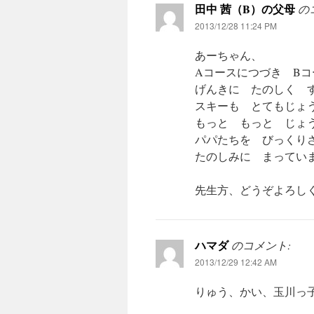
田中 茜（B）の父母
の
2013/12/28 11:24 PM
あーちゃん、
Aコースにつづき Bコ
げんきに たのしく 
スキーも とてもじょ
もっと もっと じょ
パパたちを びっくり
たのしみに まってい
先生方、どうぞよろし
ハマダ
のコメント:
2013/12/29 12:42 AM
りゅう、かい、玉川っ