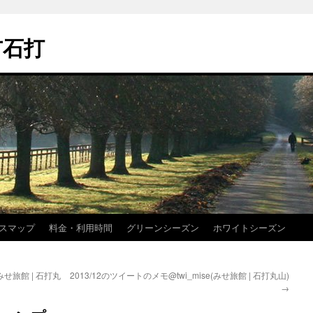
市石打
スマップ
料金・利用時間
グリーンシーズン
ホワイトシーズン
(みせ旅館 | 石打丸
2013/12のツイートのメモ@twi_mise(みせ旅館 | 石打丸山)
→