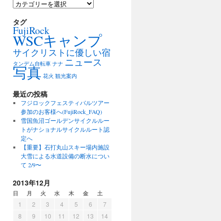
カ
テ
ゴ
タグ
FujiRock
リ
WSCキャンプ
ー
サイクリストに優しい宿
ニュース
タンデム自転車
ナナ
写真
花火
観光案内
最近の投稿
フジロックフェスティバルツアー
参加のお客様へ(FujiRock_FAQ)
雪国魚沼ゴールデンサイクルルー
トがナショナルサイクルルート認
定へ
【重要】石打丸山スキー場内施設
大雪による水道設備の断水につい
て 2/9〜
2013年12月
日
月
火
水
木
金
土
1
2
3
4
5
6
7
8
9
10
11
12
13
14