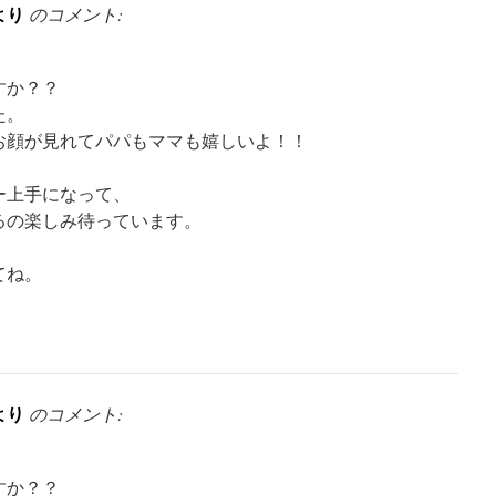
より
のコメント:
すか？？
た。
お顔が見れてパパもママも嬉しいよ！！
ー上手になって、
るの楽しみ待っています。
てね。
より
のコメント:
すか？？