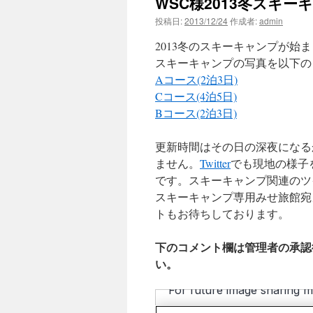
WSC様2013冬スキー
投稿日:
2013/12/24
作成者:
admin
2013冬のスキーキャンプが始
スキーキャンプの写真を以下の
Aコース(2泊3日)
Cコース(4泊5日)
Bコース(2泊3日)
更新時間はその日の深夜になる
ません。
Twitter
でも現地の様子
です。スキーキャンプ関連のツ
スキーキャンプ専用みせ旅館宛
トもお待ちしております。
下のコメント欄は管理者の承認
い。