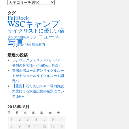
カ
テ
ゴ
タグ
FujiRock
リ
WSCキャンプ
ー
サイクリストに優しい宿
ニュース
タンデム自転車
ナナ
写真
花火
観光案内
最近の投稿
フジロックフェスティバルツアー
参加のお客様へ(FujiRock_FAQ)
雪国魚沼ゴールデンサイクルルー
トがナショナルサイクルルート認
定へ
【重要】石打丸山スキー場内施設
大雪による水道設備の断水につい
て 2/9〜
2013年12月
日
月
火
水
木
金
土
1
2
3
4
5
6
7
8
9
10
11
12
13
14