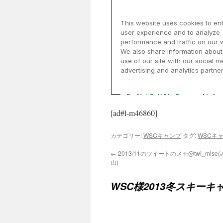
[ad#l-m46860]
カテゴリー:
WSCキャンプ
タグ:
WSCキ
←
2013/11のツイートのメモ@twi_mise
山)
WSC様2013冬スキーキ