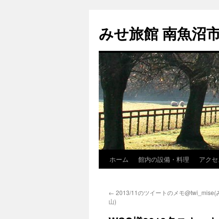
コ
ン
みせ旅館 南魚沼
テ
ン
ツ
へ
ス
キ
ッ
プ
ホーム
館内の設備・料理
アクセ
←
2013/11のツイートのメモ@twi_mise
山)