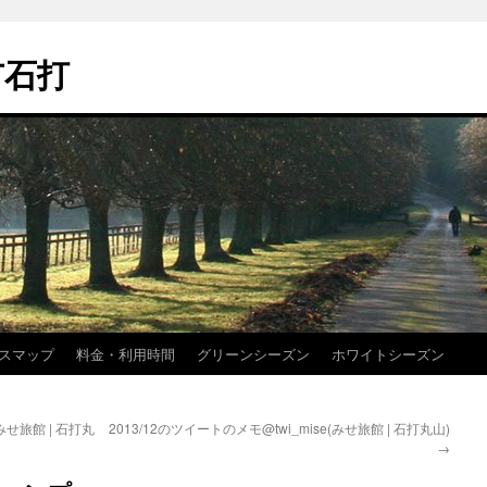
市石打
スマップ
料金・利用時間
グリーンシーズン
ホワイトシーズン
(みせ旅館 | 石打丸
2013/12のツイートのメモ@twi_mise(みせ旅館 | 石打丸山)
→