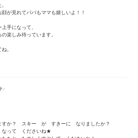
た。
お顔が見れてパパもママも嬉しいよ！！
ー上手になって、
るの楽しみ待っています。
てね。
ト:
ますか？ スキー が すきーに なりましたか？
 なって くださいね★