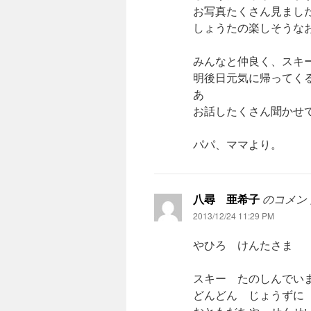
お写真たくさん見まし
しょうたの楽しそうな
みんなと仲良く、スキ
明後日元気に帰ってく
あ
お話したくさん聞かせ
パパ、ママより。
八尋 亜希子
のコメン
2013/12/24 11:29 PM
やひろ けんたさま
スキー たのしんでい
どんどん じょうずに