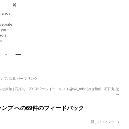
ャンプ
,
写真
パーマリンク
(みせ旅館 | 石打丸
2013/12のツイートのメモ@twi_mise(みせ旅館 | 石打丸山)
→
への69件のフィードバック
ャンプ
新しいコメント
→