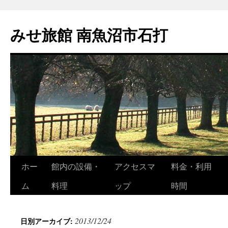
コ
ン
みせ旅館 南魚沼市石打
テ
ン
ツ
へ
ス
キ
ッ
プ
ホー
館内の設備・
アクセスマ
料金・利用
ム
料理
ップ
時間
2013/12/24
日別アーカイブ: