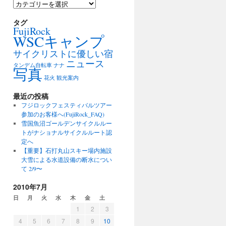
カ
テ
ゴ
タグ
FujiRock
リ
WSCキャンプ
ー
サイクリストに優しい宿
ニュース
タンデム自転車
ナナ
写真
花火
観光案内
最近の投稿
フジロックフェスティバルツアー
参加のお客様へ(FujiRock_FAQ)
雪国魚沼ゴールデンサイクルルー
トがナショナルサイクルルート認
定へ
【重要】石打丸山スキー場内施設
大雪による水道設備の断水につい
て 2/9〜
2010年7月
日
月
火
水
木
金
土
1
2
3
4
5
6
7
8
9
10