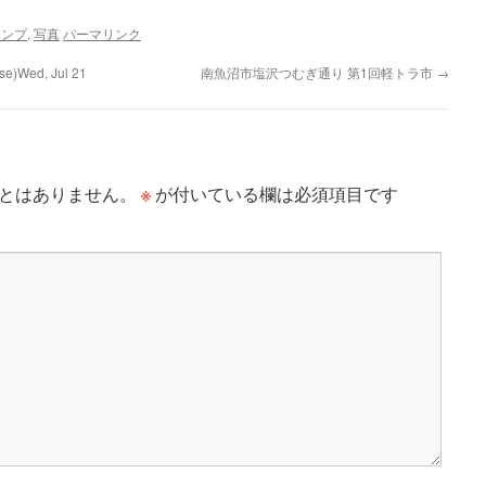
ャンプ
,
写真
パーマリンク
e)Wed, Jul 21
南魚沼市塩沢つむぎ通り 第1回軽トラ市
→
※
とはありません。
が付いている欄は必須項目です