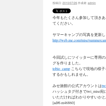
投稿日:
2010/07/26
作成者:
admin
今年もたくさん参加して頂きあ
てください。
サマーキャンプの写真を更新し
http://web.me.com/mise/summerc
今回試しにツイッターに専用の
グを作りました。
tobio_camp
こちらで現地の様子
するかもしれません。
みせ旅館の公式アカウントは
tw
ハッシュタグ付きでtwi_mise
いただければわかりやすいかと
[ad#l-m46860]