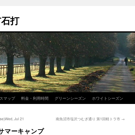
市石打
スマップ
料金・利用時間
グリーンシーズン
ホワイトシーズン
e)Wed, Jul 21
南魚沼市塩沢つむぎ通り 第1回軽トラ市
→
様サマーキャンプ