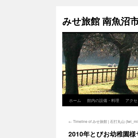
コ
ン
みせ旅館 南魚沼
テ
ン
ツ
へ
ス
キ
ッ
プ
ホーム
館内の設備・料理
アクセ
←
Timeline of みせ旅館 | 石打丸山 (twi_mis
2010年とびお幼稚園