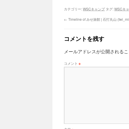
カテゴリー:
WSCキャンプ
タグ:
WSCキ
←
Timeline of みせ旅館 | 石打丸山 (twi_mis
コメントを残す
メールアドレスが公開されるこ
コメント
※