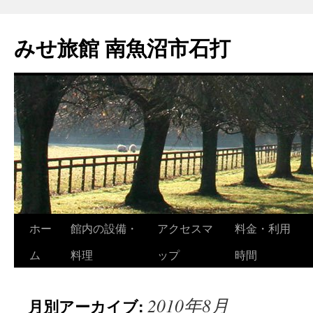
コ
ン
みせ旅館 南魚沼市石打
テ
ン
ツ
へ
ス
キ
ッ
プ
ホー
館内の設備・
アクセスマ
料金・利用
ム
料理
ップ
時間
2010年8月
月別アーカイブ: