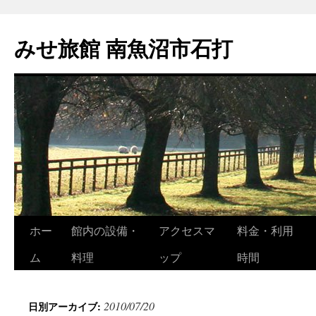
コ
ン
みせ旅館 南魚沼市石打
テ
ン
ツ
へ
ス
キ
ッ
プ
ホー
館内の設備・
アクセスマ
料金・利用
ム
料理
ップ
時間
2010/07/20
日別アーカイブ: