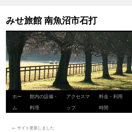
コ
ン
みせ旅館 南魚沼市石打
テ
ン
ツ
へ
ス
キ
ッ
プ
ホー
館内の設備・
アクセスマ
料金・利用
ム
料理
ップ
時間
←
サイト更新しました