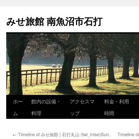
コ
ン
みせ旅館 南魚沼市石打
テ
ン
ツ
へ
ス
キ
ッ
プ
ホー
館内の設備・
アクセスマ
料金・利用
ム
料理
ップ
時間
←
Timeline of みせ旅館 | 石打丸山 (twi_mise)Sun,
Timeline