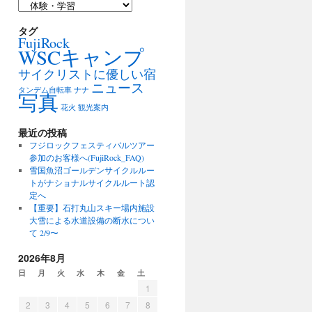
カ
テ
ゴ
タグ
FujiRock
リ
WSCキャンプ
ー
サイクリストに優しい宿
ニュース
タンデム自転車
ナナ
写真
花火
観光案内
最近の投稿
フジロックフェスティバルツアー
参加のお客様へ(FujiRock_FAQ)
雪国魚沼ゴールデンサイクルルー
トがナショナルサイクルルート認
定へ
【重要】石打丸山スキー場内施設
大雪による水道設備の断水につい
て 2/9〜
2026年8月
日
月
火
水
木
金
土
1
2
3
4
5
6
7
8