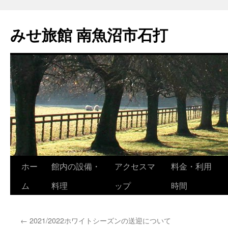
コ
ン
みせ旅館 南魚沼市石打
テ
ン
ツ
へ
ス
キ
ッ
プ
ホー
館内の設備・
アクセスマ
料金・利用
ム
料理
ップ
時間
←
2021/2022ホワイトシーズンの送迎について