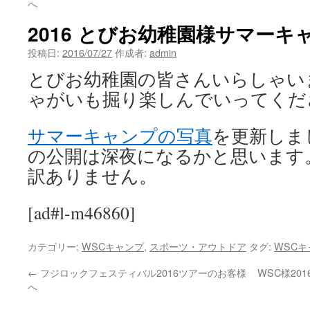
へ
2016 とびお幼稚園様サマーキ
投稿日:
2016/07/27
作成者:
admin
とびお幼稚園の皆さんいらしゃい
ゃがいも掘り楽しんでいってくだ
サマーキャンプの写真
を更新しま
の公開は深夜になるかと思います
訳ありません。
[ad#l-m46860]
カテゴリー:
WSCキャンプ
,
スポーツ・アウトドア
タグ:
WSCキ
←
フジロックフェスティバル2016ツアーのお客様
WSC様20
へ