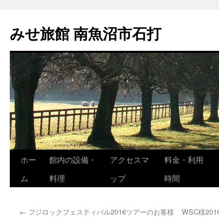
コ
ン
みせ旅館 南魚沼市石打
テ
ン
ツ
へ
ス
キ
ッ
プ
ホー
館内の設備・
アクセスマ
料金・利用
ム
料理
ップ
時間
←
フジロックフェスティバル2016ツアーのお客様
WSC様20