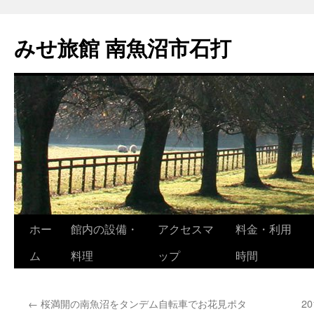
コ
ン
みせ旅館 南魚沼市石打
テ
ン
ツ
へ
ス
キ
ッ
プ
ホー
館内の設備・
アクセスマ
料金・利用
ム
料理
ップ
時間
←
桜満開の南魚沼をタンデム自転車でお花見ポタ
2