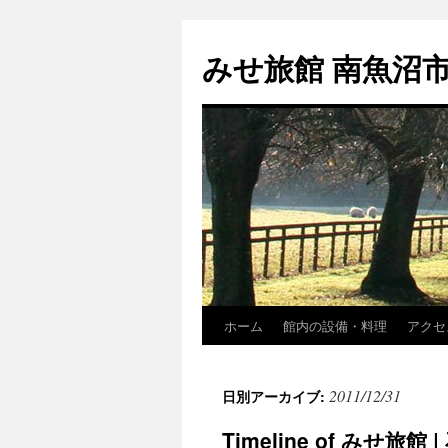
コ
ン
みせ旅館 南魚沼
テ
ン
ツ
へ
ス
キ
ッ
プ
ホーム
館内の設備・料理
アクセ
2011/12/31
日別アーカイブ:
Timeline of みせ旅館 |