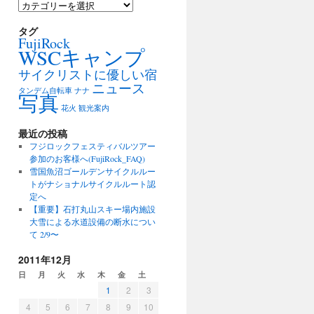
カ
テ
ゴ
タグ
FujiRock
リ
WSCキャンプ
ー
サイクリストに優しい宿
ニュース
タンデム自転車
ナナ
写真
花火
観光案内
最近の投稿
フジロックフェスティバルツアー
参加のお客様へ(FujiRock_FAQ)
雪国魚沼ゴールデンサイクルルー
トがナショナルサイクルルート認
定へ
【重要】石打丸山スキー場内施設
大雪による水道設備の断水につい
て 2/9〜
2011年12月
日
月
火
水
木
金
土
1
2
3
4
5
6
7
8
9
10