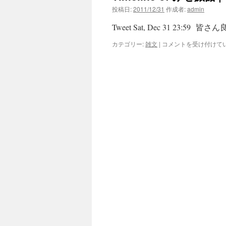
投稿日:
2011/12/31
作成者:
admin
Tweet Sat, Dec 31 23:59 皆
Timeline
カテゴリー:
雑文
|
コメントを受け付けて
of
み
せ
旅
館
|
石
打
丸
山
(twi_mise)Dec
は