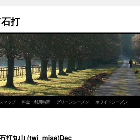
市石打
スマップ
料金・利用時間
グリーンシーズン
ホワイトシーズン
 石打丸山 (twi_mise)Dec