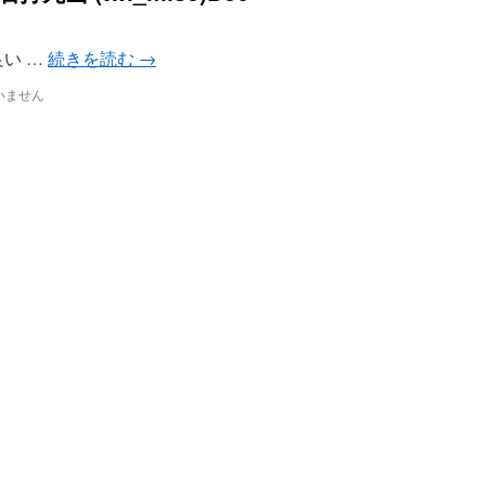
さん良い …
続きを読む
→
いません