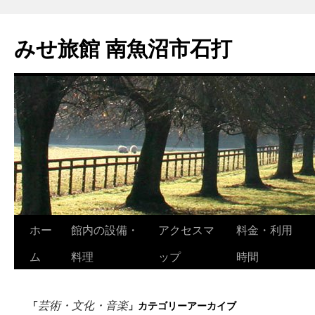
コ
ン
みせ旅館 南魚沼市石打
テ
ン
ツ
へ
ス
キ
ッ
プ
ホー
館内の設備・
アクセスマ
料金・利用
ム
料理
ップ
時間
芸術・文化・音楽
「
」カテゴリーアーカイブ