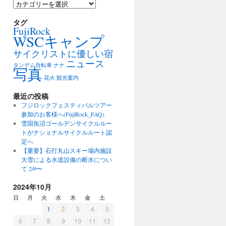
カ
テ
ゴ
タグ
FujiRock
リ
WSCキャンプ
ー
サイクリストに優しい宿
ニュース
タンデム自転車
ナナ
写真
花火
観光案内
最近の投稿
フジロックフェスティバルツアー
参加のお客様へ(FujiRock_FAQ)
雪国魚沼ゴールデンサイクルルー
トがナショナルサイクルルート認
定へ
【重要】石打丸山スキー場内施設
大雪による水道設備の断水につい
て 2/9〜
2024年10月
日
月
火
水
木
金
土
1
2
3
4
5
6
7
8
9
10
11
12