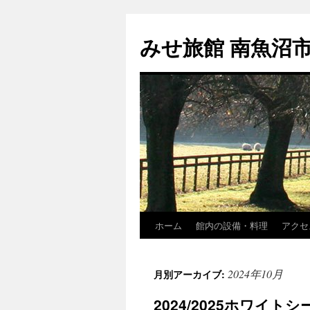
コ
ン
みせ旅館 南魚沼
テ
ン
ツ
へ
ス
キ
ッ
プ
ホーム
館内の設備・料理
アクセ
2024年10月
月別アーカイブ:
2024/2025ホワイ