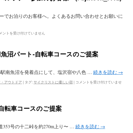
ーでお泊りのお客様へ。よくあるお問い合わせとお願いに
メントを受け付けていません
oute 南魚沼パート-自転車コースのご提案
3m 道の駅南魚沼を発着点にして、塩沢宿や八色 …
続きを読む
→
Golden
ツ・アウトドア
|
タグ:
サイクリストに優しい宿
|
コメントを受け付けていませ
Cycle
Route
南
魚
-自転車コースのご提案
沼
パ
ー
ト-
m 国道353号の十二峠を約270m上り〜 …
続きを読む
→
自