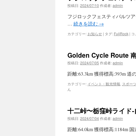
投稿日:
2024/07/10
作成者:
admin
フジロックフェスティバルツア
…
続きを読む
→
フ
カテゴリー:
お知らせ
|
タグ:
FujiRock
|
コ
ジ
ロ
ッ
Golden Cycle R
ク
フ
投稿日:
2024/07/05
作成者:
admin
ェ
ス
距離:63.3km 獲得標高:39
テ
ィ
カテゴリー:
イベント・観光情報
,
スポー
バ
ん
ル
ツ
ア
十二峠〜栃窪峠ライド
ー
参
投稿日:
2024/07/04
作成者:
admin
加
の
距離:64.0km 獲得標高:1184
お