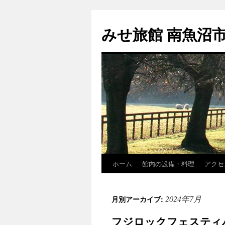
コ
ン
みせ旅館 南魚沼
テ
ン
ツ
へ
ス
キ
ッ
プ
ホーム
館内の設備・料理
アクセ
2024年7月
月別アーカイブ:
フジロックフェスティバル