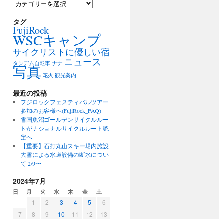
カ
テ
ゴ
タグ
FujiRock
リ
WSCキャンプ
ー
サイクリストに優しい宿
ニュース
タンデム自転車
ナナ
写真
花火
観光案内
最近の投稿
フジロックフェスティバルツアー
参加のお客様へ(FujiRock_FAQ)
雪国魚沼ゴールデンサイクルルー
トがナショナルサイクルルート認
定へ
【重要】石打丸山スキー場内施設
大雪による水道設備の断水につい
て 2/9〜
2024年7月
日
月
火
水
木
金
土
1
2
3
4
5
6
7
8
9
10
11
12
13