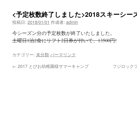
<予定枚数終了しました>2018スキーシー
投稿日:
2018/01/01
作成者:
admin
今シーズン分の予定枚数が終了いたしました。
土曜日1泊2食にリフト2日券が付いて、13500円!
カテゴリー:
未分類
パーマリンク
←
2017 とびお幼稚園様サマーキャンプ
フジロックフ