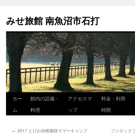
コ
ン
みせ旅館 南魚沼市石打
テ
ン
ツ
へ
ス
キ
ッ
プ
ホー
館内の設備・
アクセスマ
料金・利用
ム
料理
ップ
時間
←
2017 とびお幼稚園様サマーキャンプ
フジロックフ