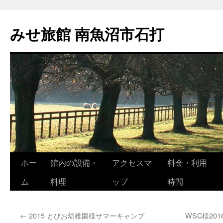
コ
ン
みせ旅館 南魚沼市石打
テ
ン
ツ
へ
ス
キ
ッ
プ
ホー
館内の設備・
アクセスマ
料金・利用
ム
料理
ップ
時間
←
2015 とびお幼稚園様サマーキャンプ
WSC様20