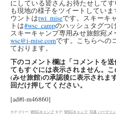
にしている皆さんお待たせしてす
も現地の様子をツイートしていま
ウントは
twi_mise
です。スキーキ
トは
#wsc_camp
のハッシュタグつ
スキーキャンプ専用みせ旅館宛メ
wsc@i-mise.com
です。こちらへの
ております。
下のコメント欄は「コメントを送
てもすぐには表示されません。こ
(みせ旅館)の承認後に表示されま
回だけ押してください。
[ad#l-m46860]
カテゴリー:
WSCキャンプ
タグ:
WSCキャンプ
,
写真
パーマリン