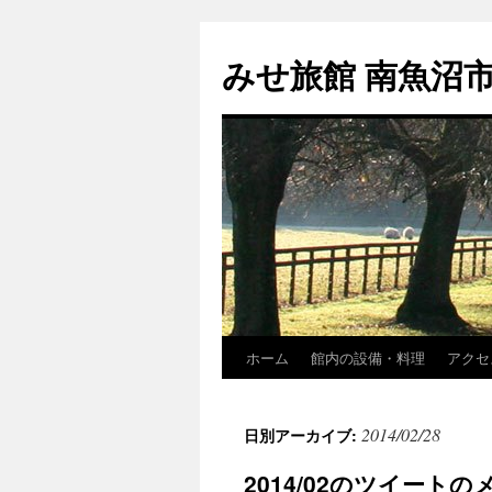
コ
ン
みせ旅館 南魚沼
テ
ン
ツ
へ
ス
キ
ッ
プ
ホーム
館内の設備・料理
アクセ
2014/02/28
日別アーカイブ:
2014/02のツイートのメ