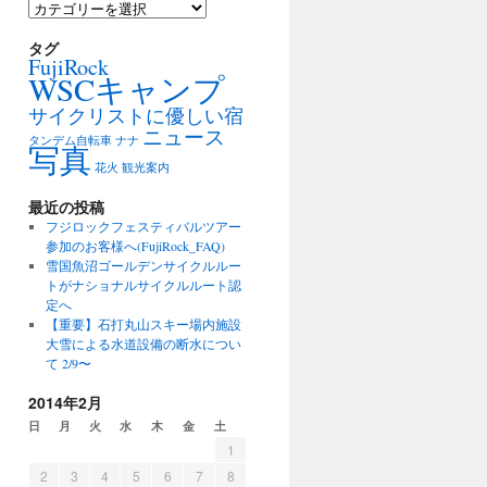
カ
テ
ゴ
タグ
FujiRock
リ
WSCキャンプ
ー
サイクリストに優しい宿
ニュース
タンデム自転車
ナナ
写真
花火
観光案内
最近の投稿
フジロックフェスティバルツアー
参加のお客様へ(FujiRock_FAQ)
雪国魚沼ゴールデンサイクルルー
トがナショナルサイクルルート認
定へ
【重要】石打丸山スキー場内施設
大雪による水道設備の断水につい
て 2/9〜
2014年2月
日
月
火
水
木
金
土
1
2
3
4
5
6
7
8