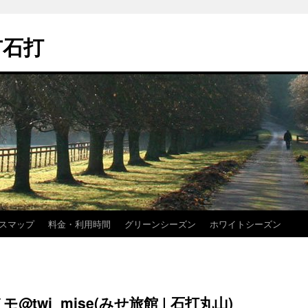
市石打
スマップ
料金・利用時間
グリーンシーズン
ホワイトシーズン
モ@twi_mise(みせ旅館 | 石打丸山)