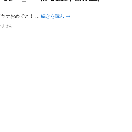
SSP_: アヤナおめでと！ …
続きを読む
→
いません