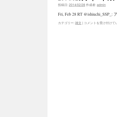
投稿日:
2014/02/28
作成者:
admin
Fri, Feb 28 RT @ishiuchi_
2014/02
カテゴリー:
雑文
|
コメントを受け付けて
の
ツ
イ
ー
ト
の
メ
モ
@twi_mise(み
せ
旅
館
|
石
打
丸
山)
は