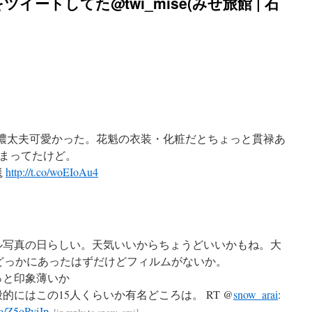
ツイートしてた@twi_mise(みせ旅館 | 石
信濃太夫可愛かった。花魁の衣装・化粧だとちょっと貫禄あ
決まってたけど。
毯
http://t.co/woEIoAu4
ル写真の日らしい。天気いいからちょうどいいかもね。大
どっかにあったはずだけどフィルムがないか。
っと印象薄いか
的にはこの15人くらいか有名どころは。 RT @
snow_arai
:
.co/Z5oPyiJp