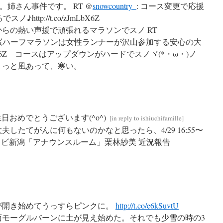
。姉さん事件です。 RT @
snowcountry_
: コース変更で応援
ttp://t.co/zJmLbX6Z
らの熱い声援で頑張れるマラソンでスノ RT
秋桜ハーフマラソンは女性ランナーが沢山参加する安心の大
zJmLbX6Z コースはアップダウンがハードでスノヾ(*・ω・)ノ
ょっと風あって、寒い。
日おめでとうございます(^o^)
[
in reply to ishiuchifamille
]
したてがんに何もないのかなと思ったら、4/29 16:55〜
テレビ新潟「アナウンスルーム」栗林紗美 近況報告
が開き始めてうっすらピンクに。
http://t.co/e6kSuvtU
面モーグルバーンに土が見え始めた。それでも少雪の時の3