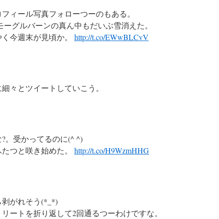
ロフィール写真フォローつーのもある。
モーグルバーンの真ん中もだいぶ雪消えた。
やく今週末が見頃か。
http://t.co/EWwBLCvV
に細々とツイートしていこう。
。受かってるのに(^ ^)
ふたつと咲き始めた。
http://t.co/H9WzmHHG
がれそう(*_*)
トリートを折り返して2回通るつーわけですな。