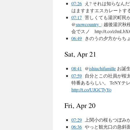
07:26
え? それは知らなんだ
はますますエスカレートするでスノ♪h
07:17
苦しくても湯沢町民か
@
snowcountry_
: 越後湯沢
会でスノ http://t.co/
06:49
きのうの夕方からち
Sat, Apr 21
08:41
@
ishiuchifamille
お誕生
07:59
自分とこの社員が桜太夫
特番あるらしい。 TeNY
http://t.co/UJGCTyYo
Fri, Apr 20
07:29
上関小の桜もつぼみ
06:36
やっと観光口の急斜