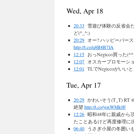
Wed, Apr 18
20:33
雪遊び体験の反省会
ど(^_^;)
20:29
オー? ハッピーバースデ
http://t.co/q8B8B7JA
12:15
おっNegicco買った
12:07
オスカープロモーシ
12:01
TLでNegiccoが
Tue, Apr 17
20:29
かわいそう(T_T) RT 
絶望
http://t.co/yoxWMk0F
12:26
昭和48年に親戚から
たことあるけど再度修理に
06:40
うさぎ小屋の冬囲い