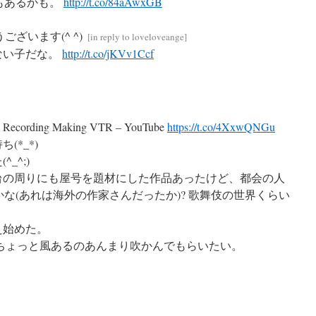
もあるかも。
http://t.co/84aAwxGB
ございます(^ ^)
[
in reply to loveloveange
]
ない子だな。
http://t.co/jKVv1Ccf
rding Making VTR – YouTube
https://t.co/4XxwQNGu
(*_*)
_^;)
台の周りにも屋号を題材にした作品あったけど、都会の人
な(あれは海外の作家さんだったか)? 歌舞伎の世界くらい
え始めた。
 ちょっと風あるのあんまり吹かんでもらいたい。