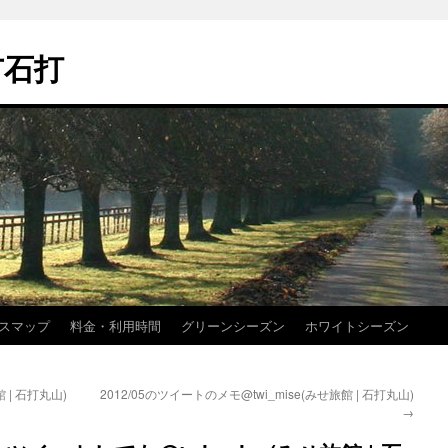
市石打
スマップ
料金・利用時間
グリーンシーズン
ホワイトシーズン
館 | 石打丸山)
2012/05のツイートのメモ@twi_mise(みせ旅館 | 石打丸山)
→