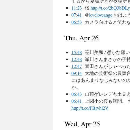
てるから夏場所とか秋場所
11:23
桜
http://t.co/2bQ3bDLy
07:41
@
loveloveange
おはよう
06:53
カメラ向けると笑わ
Thu, Apr 26
15:48
笹川美和 / 愚かな願い Reco
12:48
瀬川さんまさかの子持ち
12:47
園田さんがしゃべった(^
09:14
大地の芸術祭の農舞
にはあんまりなじみないのか
か。
06:43
山頂ゲレンデも土見
06:41
上関小の桜も満開。
http://t.co/PBrvhl2V
Wed, Apr 25