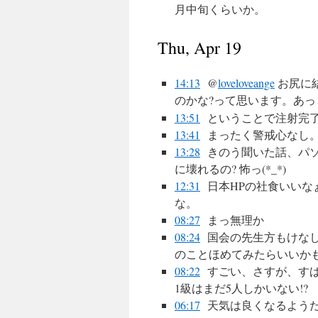
月中旬くらいか。
Thu, Apr 19
14:13
@
loveloveange
お尻に
のかな?って思います。あ
13:51
ということで注射完了、楽
13:41
まったく警戒心なし。
13:28
きのう聞いた話、パ
に壊れるの? 怖っ(*_*)
12:31
日本HPの社食いいな
な。
08:27
まっ無理か
08:24
国会の先生方もけな
のことほめてみたらいいか
08:22
すごい、さすが、すば
1級はまだ5人しかいない!?
06:17
天気は良くなるよう