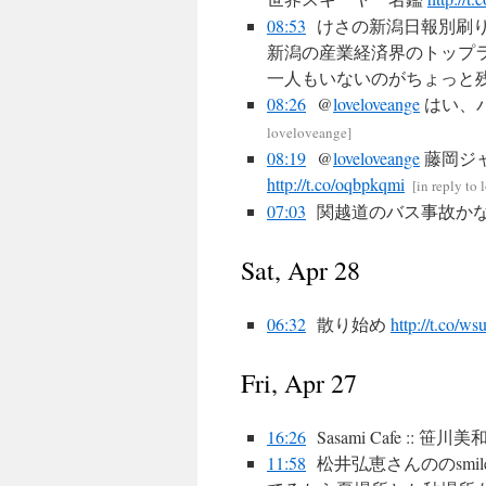
08:53
けさの新潟日報別刷り
新潟の産業経済界のトップ
一人もいないのがちょっと
08:26
@
loveloveange
はい、
loveloveange
]
08:19
@
loveloveange
藤岡ジ
http://t.co/oqbpkqmi
[
in reply to
07:03
関越道のバス事故かな
Sat, Apr 28
06:32
散り始め
http://t.co/w
Fri, Apr 27
16:26
Sasami Cafe :
11:58
松井弘恵さんののsmi