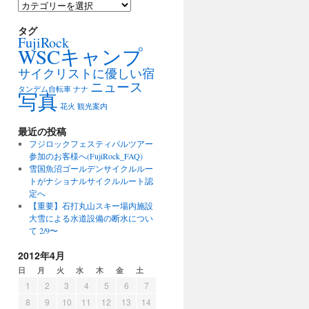
カ
テ
ゴ
タグ
FujiRock
リ
WSCキャンプ
ー
サイクリストに優しい宿
ニュース
タンデム自転車
ナナ
写真
花火
観光案内
最近の投稿
フジロックフェスティバルツアー
参加のお客様へ(FujiRock_FAQ)
雪国魚沼ゴールデンサイクルルー
トがナショナルサイクルルート認
定へ
【重要】石打丸山スキー場内施設
大雪による水道設備の断水につい
て 2/9〜
2012年4月
日
月
火
水
木
金
土
1
2
3
4
5
6
7
8
9
10
11
12
13
14