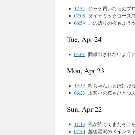
12:34
ジャケ買いならぬプ
07:05
ダイナミックコース/
06:54
この辺りの桜もよう
Tue, Apr 24
05:01
葬儀出されないよう
Mon, Apr 23
12:52
梅ちゃんおとぼけだな?
06:23
上関小の桜もひとつ
Sun, Apr 22
11:13
風が強くてまたそこら剥
07:30
越後湯沢のメインス