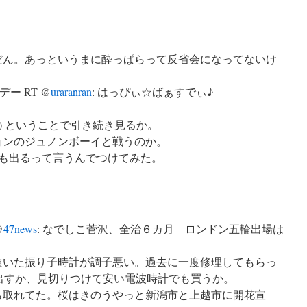
だん。あっというまに酔っぱらって反省会になってないけ
ー RT @
uraranran
: はっぴぃ☆ばぁすでぃ♪
(^^) ということで引き続き見るか。
ョンのジュノンボーイと戦うのか。
いいとも出るって言うんでつけてみた。
@
47news
: なでしこ菅沢、全治６カ月 ロンドン五輪出場は
頂いた振り子時計が調子悪い。過去に一度修理してもらっ
出すか、見切りつけて安い電波時計でも買うか。
も取れてた。桜はきのうやっと新潟市と上越市に開花宣