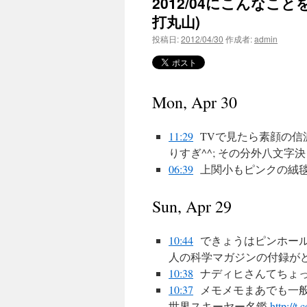
2012/04にこんなことを
打丸山)
投稿日:
2012/04/30
作成者:
admin
Mon, Apr 30
11:29
TVで見たら素顔の
りすぎ^^; その分外八文字
06:39
上関小もピンクの絨
Sun, Apr 29
10:44
できょうはピンホー
人の科学マガジンの付録が
10:38
ナディヒさんてちょ
10:37
メモメモまあでも一般
世界スキーヤー名鑑
http://t