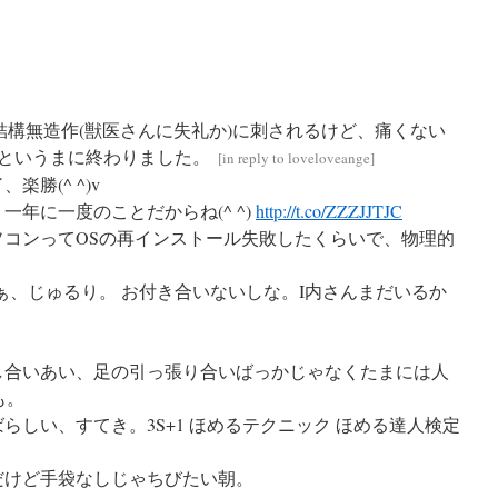
結構無造作(獣医さんに失礼か)に刺されるけど、痛くない
っというまに終わりました。
[
in reply to loveloveange
]
勝(^ ^)v
一年に一度のことだからね(^ ^)
http://t.co/ZZZJJTJC
ソコンってOSの再インストール失敗したくらいで、物理的
ぁ、じゅるり。 お付き合いないしな。I内さんまだいるか
し合いあい、足の引っ張り合いばっかじゃなくたまには人
も。
らしい、すてき。3S+1 ほめるテクニック ほめる達人検定
だけど手袋なしじゃちびたい朝。