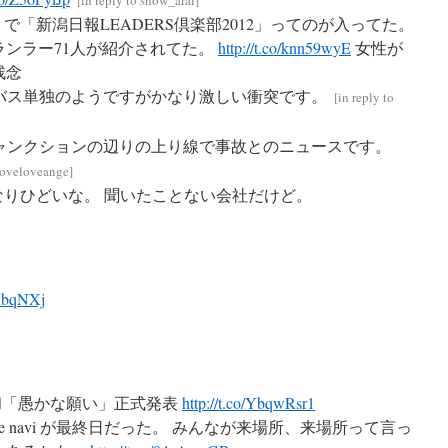
[
in reply to snow_arai
]
で「新潟日報LEADERS倶楽部2012」ってのが入ってた。
ランラー71人が紹介されてた。
http://t.co/knn59wyE
女性が
残念
バス単独のようですがかなり激しい衝突です。
[
in reply to
ャンクションの辺りの上り線で事故とのニュースです。
 loveloveange
]
りひどいな。 聞いたことない会社だけど。
subqNXj
: 笹川美和「愚かな願い」正式発表
http://t.co/YbqwRsr1
le navi が最終日だった。 みんなが来場所、来場所って言っ