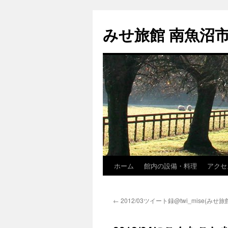
コ
ン
みせ旅館 南魚沼
テ
ン
ツ
へ
ス
キ
ッ
プ
ホーム
館内の設備・料理
アクセ
←
2012/03ツイート録@twi_mise(みせ旅