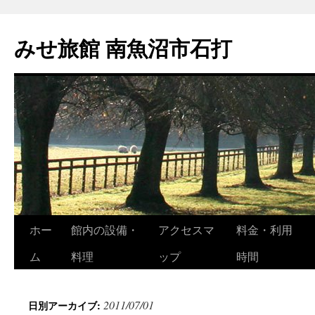
コ
ン
みせ旅館 南魚沼市石打
テ
ン
ツ
へ
ス
キ
ッ
プ
ホー
館内の設備・
アクセスマ
料金・利用
ム
料理
ップ
時間
2011/07/01
日別アーカイブ: