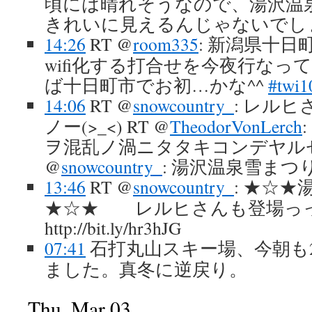
頃には晴れそうなので、湯沢温
きれいに見えるんじゃないでし
14:26
RT @
room335
: 新潟県十日
wifi化する打合せを今夜行なっ
ば十日町市でお初…かな^^
#twi1
14:06
RT @
snowcountry_
: レル
ノー(>_<) RT @
TheodorVonLerch
ヲ混乱ノ渦ニタタキコンデヤル
@
snowcountry_
: 湯沢温泉雪まつ
13:46
RT @
snowcountry_
: ★☆
★☆★ レルヒさんも登場っ
http://bit.ly/hr3hJG
07:41
石打丸山スキー場、今朝も2
ました。真冬に逆戻り。
Thu, Mar 03