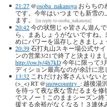
21:27
@
osoba_nakanoya
おらちの
です。今年はいつまでも新雪の
ます。
[
in reply to osoba_nakanoya
]
20:42
今の状態じゃ皆さん遊ん
ら、まあしょうがないですね。
めにパワーを温存しときましょ
20:39
石打丸山スキー場公式サイ
ンの営業3/21で終了と決まりま
http://ow.ly/4h7kD
今年に限って3
ディション最高なのが余計に悲しい(
13:32
これだけお客さんいない
(>_<) RT @
snowcountry_
: 越後
を待って夜な夜な雪だるまを修
でスノー！このままシーズン終
援する余裕がなくなる！３連休