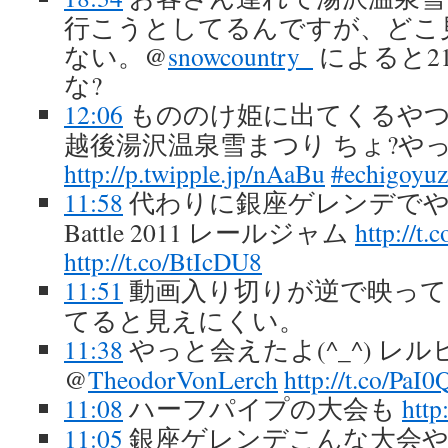
行こうとしてるんですが、どこ
ない。@
snowcountry_
によると2
な?
12:06
もののけ姫に出てくるやつ? 
越後湯沢温泉雪まつり ちょ?や
http://p.twipple.jp/nAaBu
#echigoyu
11:58
代わりに銀座ゲレンデでやって
Battle 2011 レールジャム
http://t
http://t.co/BtIcDU8
11:51
動画入り切りが逆で映ってなか
てると見えにくい。
11:38
やっと会えたよ(^_^) レ
@
TheodorVonLerch
http://t.co/PaI
11:08
ハーフパイプの大会も
http
11:05
銀座ゲレンデこんな大会