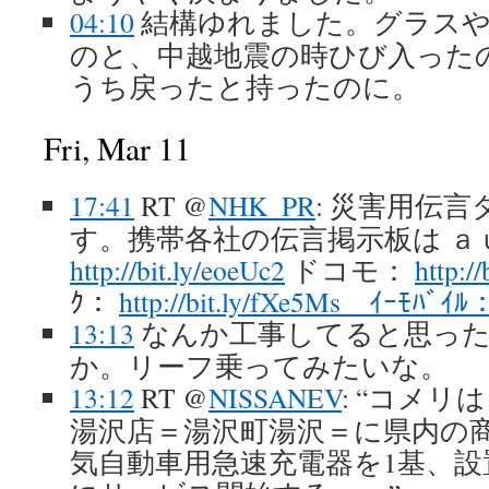
04:10
結構ゆれました。グラス
のと、中越地震の時ひび入った
うち戻ったと持ったのに。
Fri, Mar 11
17:41
RT @
NHK_PR
: 災害用伝言
す。携帯各社の伝言掲示板は ａ
http://bit.ly/eoeUc2
ドコモ：
http:/
ｸ：
http://bit.ly/fXe5Ms ｲｰﾓﾊﾞｲﾙ
13:13
なんか工事してると思った
か。リーフ乗ってみたいな。
13:12
RT @
NISSANEV
: “コメ
湯沢店＝湯沢町湯沢＝に県内の
気自動車用急速充電器を1基、設置