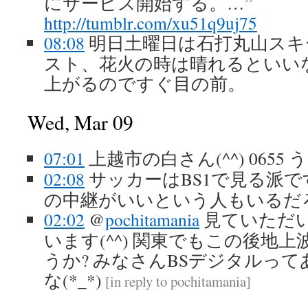
にサービス開始する。…”
http://tumblr.com/xu51q9uj75
08:08
明日土曜日は石打丸山スキ
スト、花火の時は晴れるといい
上がるのですぐ目の前。
Wed, Mar 09
07:01
上越市の白さん(^^) 065
02:08
サッカーはBS1で見る派
の中継がいいという人もいるだ
02:02
@
pochitamania
見ていただ
います(^^) 関東でもこの後地
うか? みなさんBSデジタルっ
な(*_*)
[
in reply to pochitamania
]