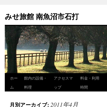
コ
ン
みせ旅館 南魚沼市石打
テ
ン
ツ
へ
ス
キ
ッ
プ
ホー
館内の設備・
アクセスマ
料金・利用
ム
料理
ップ
時間
2011年4月
月別アーカイブ: