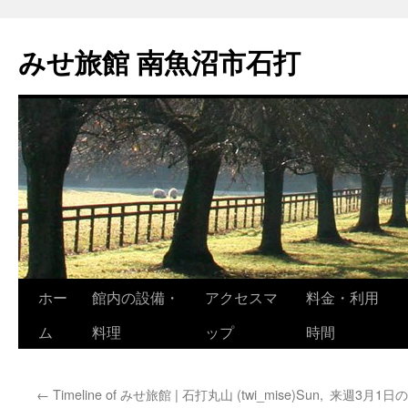
コ
ン
みせ旅館 南魚沼市石打
テ
ン
ツ
へ
ス
キ
ッ
プ
ホー
館内の設備・
アクセスマ
料金・利用
ム
料理
ップ
時間
←
Timeline of みせ旅館 | 石打丸山 (twi_mise)Sun,
来週3月1日