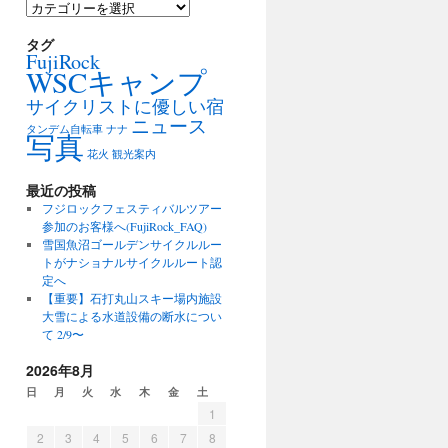
カ
テ
ゴ
タグ
FujiRock
リ
WSCキャンプ
ー
サイクリストに優しい宿
ニュース
タンデム自転車
ナナ
写真
花火
観光案内
最近の投稿
フジロックフェスティバルツアー
参加のお客様へ(FujiRock_FAQ)
雪国魚沼ゴールデンサイクルルー
トがナショナルサイクルルート認
定へ
【重要】石打丸山スキー場内施設
大雪による水道設備の断水につい
て 2/9〜
2026年8月
日
月
火
水
木
金
土
1
2
3
4
5
6
7
8