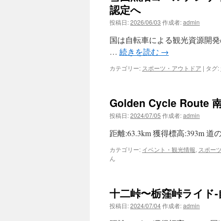
認定へ
投稿日:
2026/06/03
作成者:
admin
国は自転車による観光資源開発
…
続きを読む
→
カテゴリー:
スポーツ・アウトドア
|
タグ:
Golden Cycle R
投稿日:
2024/07/05
作成者:
admin
距離:63.3km 獲得標高:39
カテゴリー:
イベント・観光情報
,
スポー
ん
十二峠〜栃窪峠ライド
投稿日:
2024/07/04
作成者:
admin