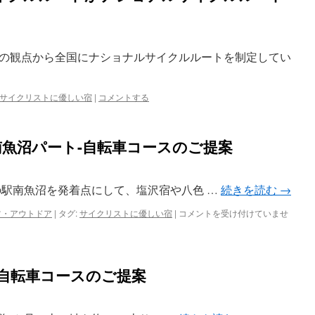
の観点から全国にナショナルサイクルルートを制定してい
サイクリストに優しい宿
|
コメントする
oute 南魚沼パート-自転車コースのご提案
3m 道の駅南魚沼を発着点にして、塩沢宿や八色 …
続きを読む
→
Golden
ツ・アウトドア
|
タグ:
サイクリストに優しい宿
|
コメントを受け付けていませ
Cycle
Route
南
魚
-自転車コースのご提案
沼
パ
ー
ト-