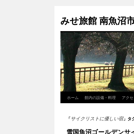
コ
ン
みせ旅館 南魚沼
テ
ン
ツ
へ
ス
キ
ッ
プ
ホーム
館内の設備・料理
アクセ
サイクリストに優しい宿
「
」タ
雪国魚沼ゴールデンサ