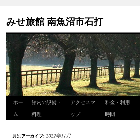
コ
ン
みせ旅館 南魚沼市石打
テ
ン
ツ
へ
ス
キ
ッ
プ
ホー
館内の設備・
アクセスマ
料金・利用
ム
料理
ップ
時間
2022年11月
月別アーカイブ: