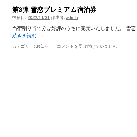
第3弾 雪恋プレミアム宿泊券
投稿日:
2022/11/01
作成者:
admin
当宿割り当て分は好評のうちに完売いたしました。 雪恋
続きを読む
→
第
カテゴリー:
お知らせ
|
コメントを受け付けていません
3
弾
雪
恋
プ
レ
ミ
ア
ム
宿
泊
券
は