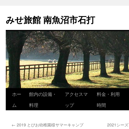
コ
ン
みせ旅館 南魚沼市石打
テ
ン
ツ
へ
ス
キ
ッ
プ
ホー
館内の設備・
アクセスマ
料金・利用
ム
料理
ップ
時間
←
2019 とびお幼稚園様サマーキャンプ
2021シー