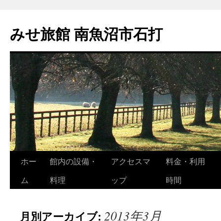
コ
ン
みせ旅館 南魚沼市石打
テ
ン
ツ
へ
ス
キ
ッ
プ
ホー
館内の設備・
アクセスマ
料金・利用
ム
料理
ップ
時間
2013年3月
月別アーカイブ: