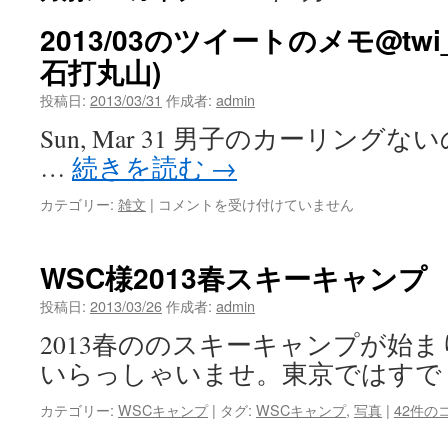
2013/03のツイートのメモ@twi_
石打丸山)
投稿日:
2013/03/31
作成者:
admin
Sun, Mar 31 男子のカーリングないのか。
…
続きを読む
→
2013/03
カテゴリー:
雑文
|
コメントを受け付けていません
の
ツ
イ
WSC様2013春スキーキャンプ
ー
ト
投稿日:
2013/03/26
作成者:
admin
の
2013春ののスキーキャンプが始
メ
モ
いらっしゃいませ。東京ではすで
@twi_mise(み
せ
カテゴリー:
WSCキャンプ
|
タグ:
WSCキャンプ
,
写真
|
42件の
旅
館